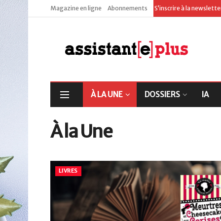
Magazine en ligne
Abonnements
S’inscrire à la newslett
À LA UNE
DOSSIERS
IA
À la Une
LIVRES