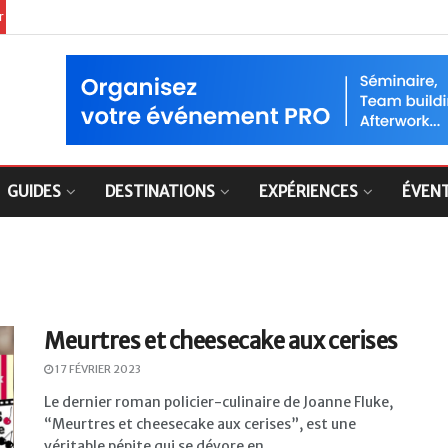
er
GUIDES
DESTINATIONS
EXPÉRIENCES
ÉVEN
Meurtres et cheesecake aux cerises
17 FÉVRIER 2023
Le dernier roman policier-culinaire de Joanne Fluke,
“Meurtres et cheesecake aux cerises”, est une
véritable pépite qui se dévore en...