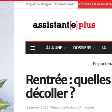
Magazine en ligne
Abonnements
S’inscrire à la newslett
À LA UNE
DOSSIERS
IA
En parten
Rentrée : quelle
décoller ?
13 janvier 2023
Temps de lecture : 5 minutes