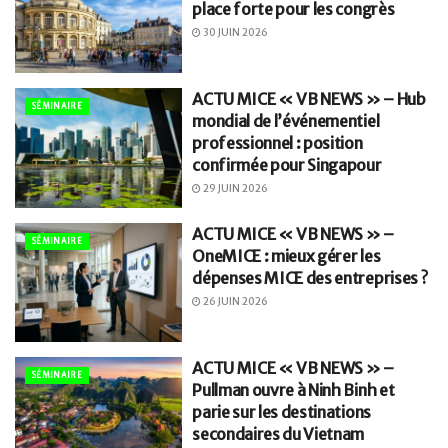
place forte pour les congrès
30 JUIN 2026
ACTU MICE « VB NEWS » – Hub
SÉMINAIRE
mondial de l’événementiel
professionnel : position
confirmée pour Singapour
29 JUIN 2026
ACTU MICE « VB NEWS » –
SÉMINAIRE
OneMICE : mieux gérer les
dépenses MICE des entreprises ?
26 JUIN 2026
ACTU MICE « VB NEWS » –
SÉMINAIRE
Pullman ouvre à Ninh Binh et
parie sur les destinations
secondaires du Vietnam