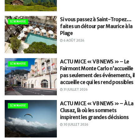
Si vous passez à Saint-Tropez…
SÉMINAIRE
faites un détour par Maurice à la
Plage
6 AOÛT 2026
ACTU MICE « VB NEWS » – Le
SÉMINAIRE
Fairmont Monte Carlo n’accueille
pas seulement des événements, il
accueille ce qui les rend possibles
31 JUILLET 2026
ACTU MICE « VB NEWS » – À La
SÉMINAIRE
Clusaz, là où les sommets
inspirent les grandes décisions
30 JUILLET 2026