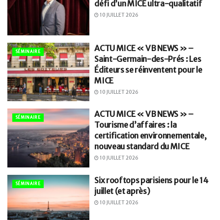
défi d’un MICE ultra-qualitatif
10 JUILLET 2026
ACTU MICE « VB NEWS » –
SÉMINAIRE
Saint-Germain-des-Prés : Les
Éditeurs se réinventent pour le
MICE
10 JUILLET 2026
ACTU MICE « VB NEWS » –
SÉMINAIRE
Tourisme d’affaires : la
certification environnementale,
nouveau standard du MICE
10 JUILLET 2026
Six rooftops parisiens pour le 14
SÉMINAIRE
juillet (et après)
10 JUILLET 2026