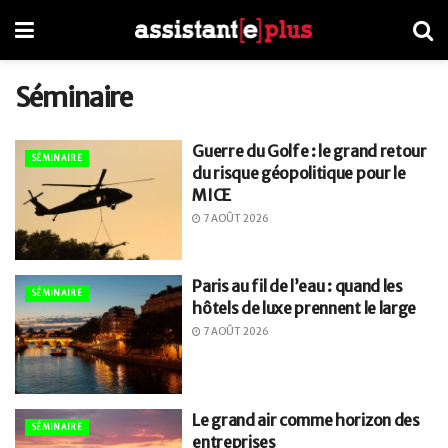
Séminaire
Guerre du Golfe : le grand retour
SÉMINAIRE
du risque géopolitique pour le
MICE
7 AOÛT 2026
Paris au fil de l’eau : quand les
SÉMINAIRE
hôtels de luxe prennent le large
7 AOÛT 2026
Le grand air comme horizon des
SÉMINAIRE
entreprises