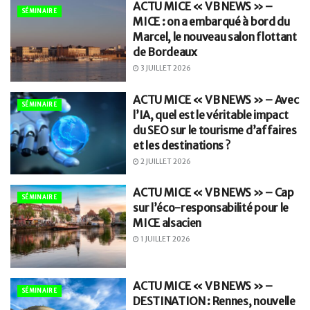
ACTU MICE « VB NEWS » –
SÉMINAIRE
MICE : on a embarqué à bord du
Marcel, le nouveau salon flottant
de Bordeaux
3 JUILLET 2026
ACTU MICE « VB NEWS » – Avec
SÉMINAIRE
l’IA, quel est le véritable impact
du SEO sur le tourisme d’affaires
et les destinations ?
2 JUILLET 2026
ACTU MICE « VB NEWS » – Cap
SÉMINAIRE
sur l’éco-responsabilité pour le
MICE alsacien
1 JUILLET 2026
ACTU MICE « VB NEWS » –
SÉMINAIRE
DESTINATION : Rennes, nouvelle