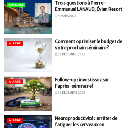
Trois questions à Pierre-
SÉMINAIRE
Emmanuel LANAUD, Évian Resort
4 MARS 2026
Comment optimiser le budget de
À LA UNE
votre prochain séminaire ?
23 DÉCEMBRE 2025
Follow-up : investissez sur
À LA UNE
l’après-séminaire !
19 DÉCEMBRE 2025
Neuroproductivité : arrêter de
À LA UNE
fatiguer les cerveaux en