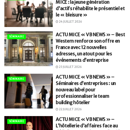
MICE : la jeune génération
d’actifs réhabilite le présentiel et
le « bleisure »
24 JUILLET 2026
ACTU MICE « VB NEWS » – Best
SÉMINAIRE
Western renforce son offre en
France avec 12 nouvelles
adresses, un atout pour les
événements d’entreprise
23 JUILLET 2026
ACTU MICE « VB NEWS » –
SÉMINAIRE
Séminaires d’entreprises : un
nouveau label pour
professionnaliser le team
building hôtelier
22 JUILLET 2026
ACTU MICE « VB NEWS » –
SÉMINAIRE
L’hôtellerie d’affaires face au