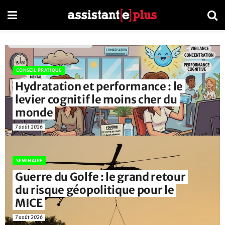
CONSEIL PRATIQUE
La culpabilité de partir en
vacances : pourquoi l’assistant(e)
est souvent le dernier à lâcher ?
7 août 2026
CONSEIL PRATIQUE
Le bureau de mi-août : 45
minutes pour désencombrer
avant que tout ne reparte
7 août 2026