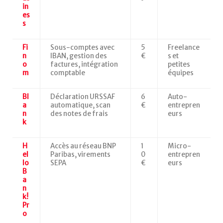
in
es
s
Fi
Sous-comptes avec
5
Freelance
n
IBAN, gestion des
€
s et
o
factures, intégration
petites
m
comptable
équipes
Bl
Déclaration URSSAF
6
Auto-
a
automatique, scan
€
entrepren
n
des notes de frais
eurs
k
H
Accès au réseau BNP
1
Micro-
el
Paribas, virements
0
entrepren
lo
SEPA
€
eurs
B
a
n
k!
Pr
o