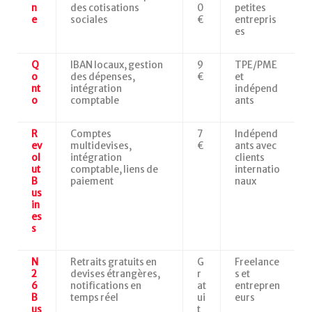
n
des cotisations
0
petites
e
sociales
€
entrepris
es
Q
IBAN locaux, gestion
9
TPE/PME
o
des dépenses,
€
et
nt
intégration
indépend
o
comptable
ants
R
Comptes
7
Indépend
ev
multidevises,
€
ants avec
ol
intégration
clients
ut
comptable, liens de
internatio
B
paiement
naux
us
in
es
s
N
Retraits gratuits en
G
Freelance
2
devises étrangères,
r
s et
6
notifications en
at
entrepren
B
temps réel
ui
eurs
us
t