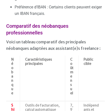
Préférence d’IBAN : Certains clients peuvent exiger
un IBAN français.
Comparatif des néobanques
professionnelles
Voici un tableau comparatif des principales
néobanques adaptées aux assistant(e)s freelance :​
N
Caractéristiques
C
Public
é
principales
o
cible
o
ût
b
m
a
e
n
n
q
s
u
u
e
el
S
Outils de facturation,
7,
Indépend
hi
calcul automatique
9
ants et