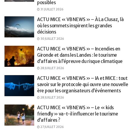
possibles
31 JUILLET 2026
ACTU MICE « VB NEWS » – À La Clusaz, là
où les sommets inspirent les grandes
décisions
30 JUILLET 2026
ACTU MICE « VB NEWS » – Incendies en
Gironde et dans les Landes : le tourisme
d’affaires à l’épreuve du risque climatique
28 JUILLET 2026
ACTU MICE « VB NEWS » – IA et MICE : tout
savoir sur le protocole qui ouvre une nouvelle
ère pour les organisateurs d’événements
28 JUILLET 2026
ACTU MICE « VB NEWS » – Le « kids
friendly » va-t-il influencer le tourisme
d’affaires ?
27 JUILLET 2026