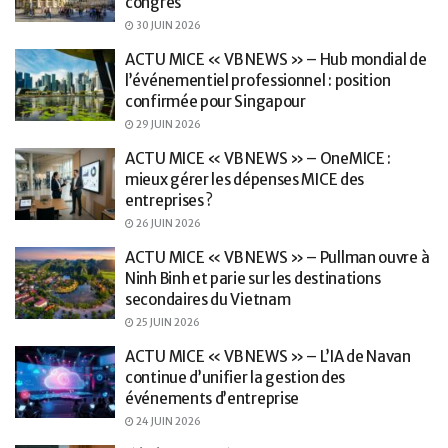
congrès
30 JUIN 2026
ACTU MICE « VB NEWS » – Hub mondial de
l’événementiel professionnel : position
confirmée pour Singapour
29 JUIN 2026
ACTU MICE « VB NEWS » – OneMICE :
mieux gérer les dépenses MICE des
entreprises ?
26 JUIN 2026
ACTU MICE « VB NEWS » – Pullman ouvre à
Ninh Binh et parie sur les destinations
secondaires du Vietnam
25 JUIN 2026
ACTU MICE « VB NEWS » – L’IA de Navan
continue d’unifier la gestion des
événements d’entreprise
24 JUIN 2026