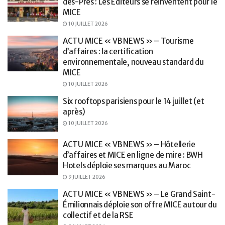
des-Prés : Les Éditeurs se réinventent pour le
MICE
10 JUILLET 2026
ACTU MICE « VB NEWS » – Tourisme
d’affaires : la certification
environnementale, nouveau standard du
MICE
10 JUILLET 2026
Six rooftops parisiens pour le 14 juillet (et
après)
10 JUILLET 2026
ACTU MICE « VB NEWS » – Hôtellerie
d’affaires et MICE en ligne de mire : BWH
Hotels déploie ses marques au Maroc
9 JUILLET 2026
ACTU MICE « VB NEWS » – Le Grand Saint-
Émilionnais déploie son offre MICE autour du
collectif et de la RSE