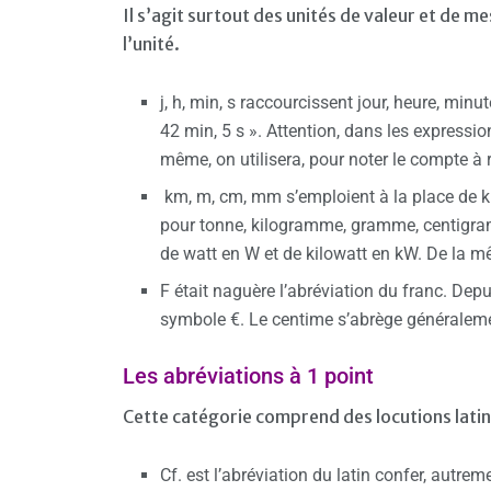
Il s’agit surtout des unités de valeur et de me
l’unité.
j, h, min, s raccourcissent jour, heure, minu
42 min, 5 s ». Attention, dans les expressio
même, on utilisera, pour noter le compte à r
km, m, cm, mm s’emploient à la place de kilo
pour tonne, kilogramme, gramme, centigra
de watt en W et de kilowatt en kW. De la mêm
F était naguère l’abréviation du franc. Depu
symbole €. Le centime s’abrège généraleme
Les abréviations à 1 point
Cette catégorie comprend des locutions latin
Cf. est l’abréviation du latin confer, autre