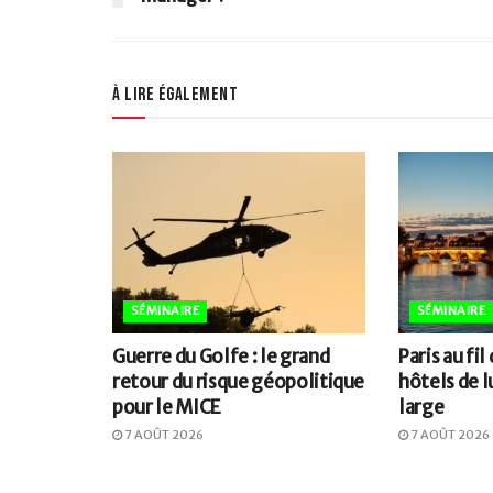
À lire également
SÉMINAIRE
SÉMINAIRE
Guerre du Golfe : le grand
Paris au fil
retour du risque géopolitique
hôtels de l
pour le MICE
large
7 AOÛT 2026
7 AOÛT 2026