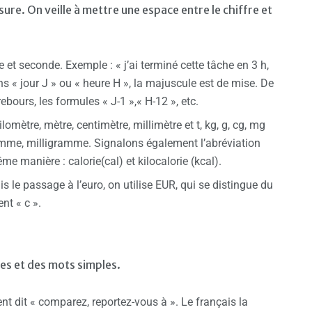
sure. On veille à mettre une espace entre le chiffre et
te et seconde. Exemple : « j’ai terminé cette tâche en 3 h,
ns « jour J » ou « heure H », la majuscule est de mise. De
ebours, les formules « J-1 »,« H-12 », etc.
mètre, mètre, centimètre, millimètre et t, kg, g, cg, mg
mme, milligramme. Signalons également l’abréviation
e manière : calorie(cal) et kilocalorie (kcal).
is le passage à l’euro, on utilise EUR, qui se distingue du
nt « c ».
es et des mots simples.
ment dit « comparez, reportez-vous à ». Le français la