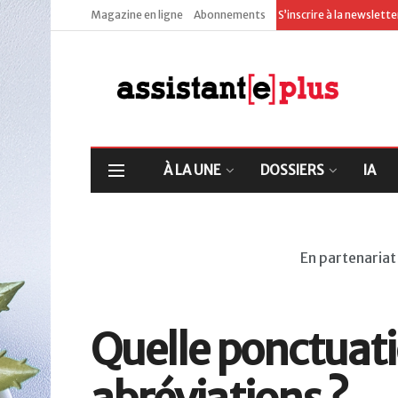
Magazine en ligne
Abonnements
S’inscrire à la newslett
À LA UNE
DOSSIERS
IA
En partenariat
Quelle ponctuati