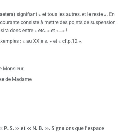
aetera) signifiant « et tous les autres, et le reste ». En
ur courante consiste à mettre des points de suspension
sira donc entre « etc. » et «…» !
Exemples : « au XXIe s. » et « cf.p.12 ».
de Monsieur
aise de Madame
 « P. S. » et « N. B. ». Signalons que l’espace