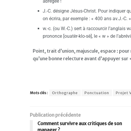
abrégée !
J.-C. désigne Jésus-Christ. Pour indiquer 
on écrira, par exemple : « 400 ans av.J.-C. »
w.-c. (ou W.-C.) sert à raccourcir l’anglais w
prononce [ouatèr-klo-sè], le « w » de l’abré
Point, trait d’union, majuscule, espace : pour 
qu’une bonne relecture avant d’appuyer sur 
Mots clés :
Orthographe
Ponctuation
Projet 
Publication précédente
Comment survivre aux critiques de son
manager ?