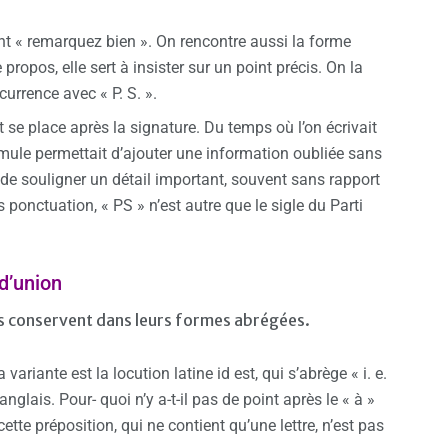
iant « remarquez bien ». On rencontre aussi la forme
ropos, elle sert à insister sur un point précis. On la
currence avec « P. S. ».
et se place après la signature. Du temps où l’on écrivait
ormule permettait d’ajouter une information oubliée sans
 de souligner un détail important, souvent sans rapport
s ponctuation, « PS » n’est autre que le sigle du Parti
 d’union
les conservent dans leurs formes abrégées.
a variante est la locution latine id est, qui s’abrège « i. e.
nglais. Pour- quoi n’y a-t-il pas de point après le « à »
ette préposition, qui ne contient qu’une lettre, n’est pas