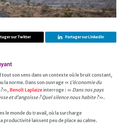
tager sur Twitter
Partager sur Linkedin
uyant
tout son sens dans un contexte où le bruit constant,
enu la norme. Dans son ouvrage «
L’économie du
 ?
»,
Benoît Laplaize
interroge : «
Dans nos pays
esse et d’angoisse ? Quel silence nous habite ?
».
s le monde du travail, où la surcharge
la productivité laissent peu de place au calme.