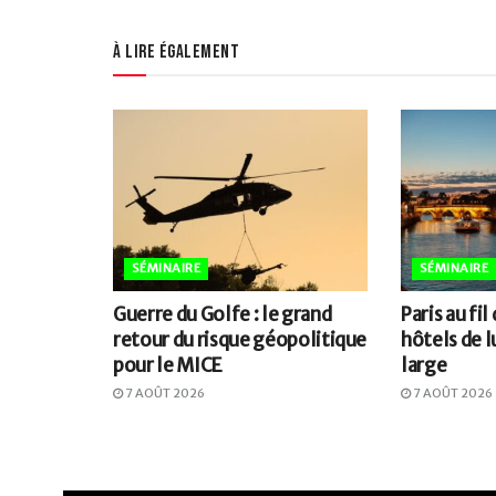
À lire également
SÉMINAIRE
SÉMINAIRE
Guerre du Golfe : le grand
Paris au fil
retour du risque géopolitique
hôtels de l
pour le MICE
large
7 AOÛT 2026
7 AOÛT 2026