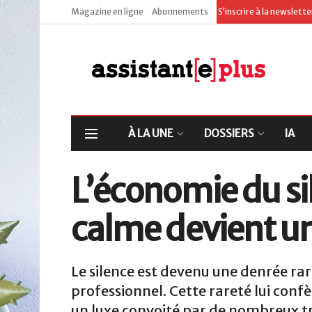
Magazine en ligne
Abonnements
S’inscrire à la newslett
À LA UNE
DOSSIERS
IA
L’économie du si
calme devient un 
Le silence est devenu une denrée ra
professionnel. Cette rareté lui conf
un luxe convoité par de nombreux t