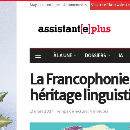
Magazine en ligne
Abonnements
S’inscrire à la newslett
À LA UNE
DOSSIERS
IA
La Francophonie 
héritage linguist
21 mars 2024
Temps de lecture : 4 minutes