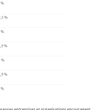
6 %
9,5 %
9 %
,9 %
5 %
,9 %
1 %
breuses entreprises et organisations encouragent