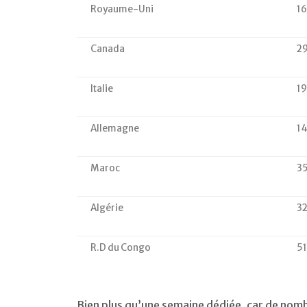
Royaume-Uni
1
Canada
2
Italie
1
Allemagne
14
Maroc
3
Algérie
32
R.D du Congo
5
Bien plus qu’une semaine dédiée, car de nom