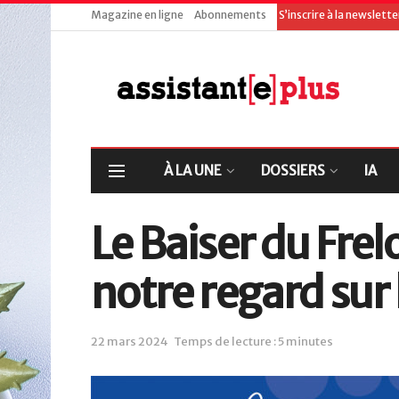
Magazine en ligne
Abonnements
S’inscrire à la newslett
À LA UNE
DOSSIERS
IA
Le Baiser du Frel
notre regard sur 
22 mars 2024
Temps de lecture : 5 minutes