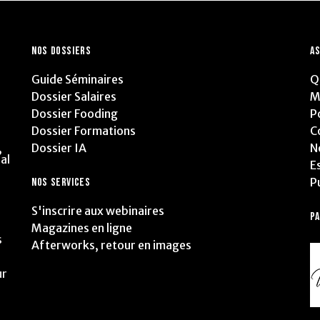
NOS DOSSIERS
AS
Guide Séminaires
Q
Dossier Salaires
M
Dossier Fooding
P
Dossier Formations
C
Dossier IA
N
,
al
E
P
NOS SERVICES
S'inscrire aux webinaires
P
Magazines en ligne
s
Afterworks, retour en images
ur