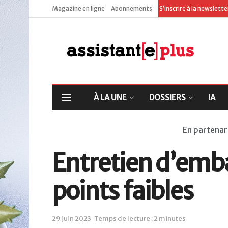
Magazine en ligne
Abonnements
S’inscrire à la newslett
À LA UNE
DOSSIERS
IA
En partenar
Entretien d’emba
points faibles
29 juin 2023
Temps de lecture : 2 minutes