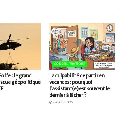
CONSEIL PRATIQUE
olfe : le grand
La culpabilité de partir en
risque géopolitique
vacances : pourquoi
CE
l’assistant(e) est souvent le
dernier à lâcher ?
7 AOÛT 2026