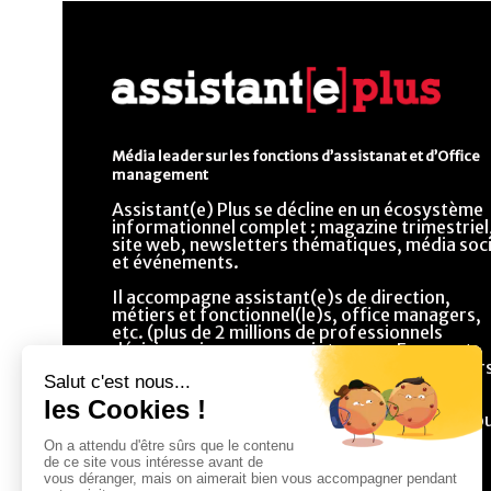
Média leader sur les fonctions d’assistanat et d’Office
management
Assistant(e) Plus se décline en un écosystème
informationnel complet : magazine trimestriel
site web, newsletters thématiques, média soci
et événements.
Il accompagne assistant(e)s de direction,
métiers et fonctionnel(le)s, office managers,
etc. (plus de 2 millions de professionnels
décisionnaires ou prescripteurs en France et
dans la francophonie) dans l’évolution de leur
métiers en offrant un contenu éditorial riche
composé de dossiers, conseils, fiches
pratiques, et une sélection de prestataires po
une gestion optimisée de leur métier.