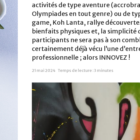
activités de type aventure (accrob
Olympiades en tout genre) ou de typ
game, Koh Lanta, rallye découverte..
bienfaits physiques et, la simplicit
participants ne sera pas à son combl
certainement déjà vécu l’une d’entre
professionnelle ; alors INNOVEZ !
21 mai 2024
Temps de lecture : 3 minutes