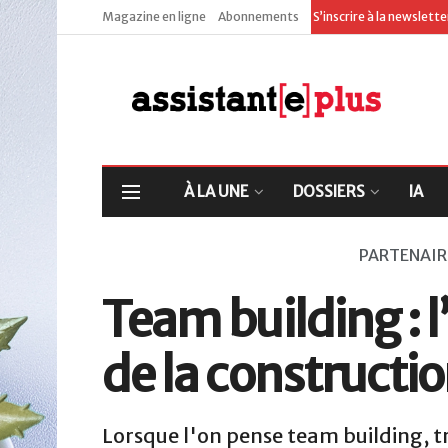
Magazine en ligne
Abonnements
S’inscrire à la newslett
À LA UNE
DOSSIERS
IA
PARTENAIR
Team building : 
de la construct
Lorsque l'on pense team building, tr