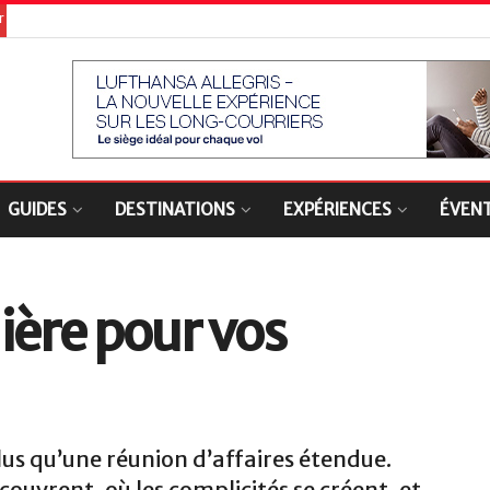
er
GUIDES
DESTINATIONS
EXPÉRIENCES
ÉVEN
mière pour vos
lus qu’une réunion d’affaires étendue.
couvrent, où les complicités se créent, et