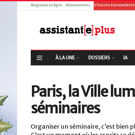
Magazine en ligne
Abonnements
S’inscrire à la newslett
À LA UNE
DOSSIERS
IA
Paris, la Ville lu
séminaires
Organiser un séminaire, c’est bien p
C’est un moment où les esprits se dé