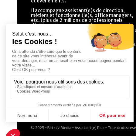
et événements.
Il accompagne assistant(e)s de direction,
métiers et fonctionnel(le)s, office managers,
etc. (plus de 2 millions de professionnels
décisionnaires ou prescripteurs en France et
dans la francophonie) dans l’évolution de leur
métiers en offrant un contenu éditorial riche
composé de dossiers, conseils, fiches
pratiques, et une sélection de prestataires po
une gestion optimisée de leur métier.
© 2025 - Blitzzz Media - Assistant(e) Plus - Tous droits rése