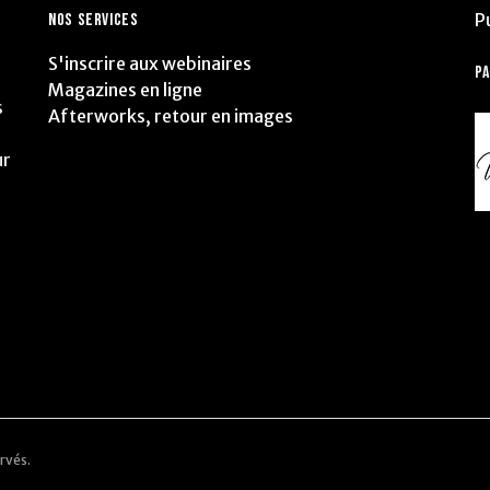
P
NOS SERVICES
S'inscrire aux webinaires
P
Magazines en ligne
s
Afterworks, retour en images
ur
rvés.