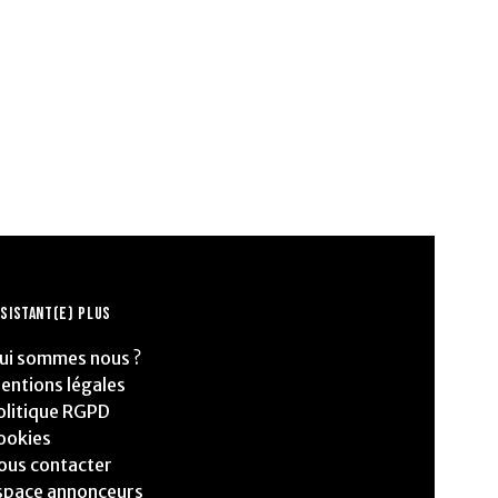
SISTANT(E) PLUS
ui sommes nous ?
entions légales
olitique RGPD
ookies
ous contacter
space annonceurs