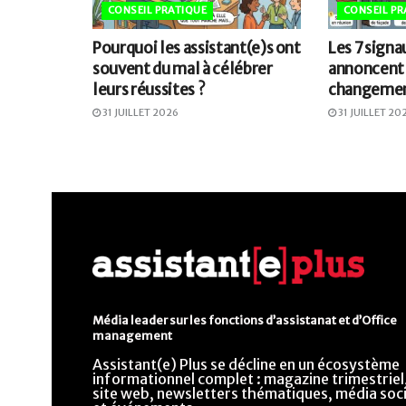
CONSEIL PRATIQUE
CONSEIL PR
Pourquoi les assistant(e)s ont
Les 7 signa
souvent du mal à célébrer
annoncent
leurs réussites ?
changemen
31 JUILLET 2026
31 JUILLET 20
Média leader sur les fonctions d’assistanat et d’Office
management
Assistant(e) Plus se décline en un écosystème
informationnel complet : magazine trimestriel
site web, newsletters thématiques, média soci