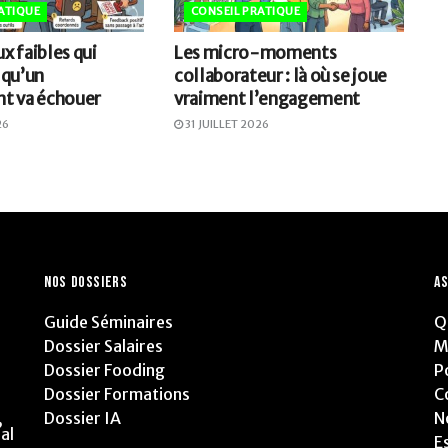
ATIQUE
CONSEIL PRATIQUE
ux faibles qui
Les micro-moments
 qu’un
collaborateur : là où se joue
t va échouer
vraiment l’engagement
26
31 JUILLET 2026
NOS DOSSIERS
AS
Guide Séminaires
Q
Dossier Salaires
M
Dossier Fooding
P
Dossier Formations
C
Dossier IA
N
,
al
E