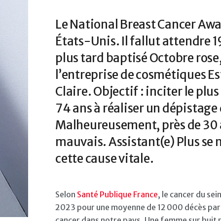
Le National Breast Cancer Awa
États-Unis. Il fallut attendre
plus tard baptisé Octobre rose,
l’entreprise de cosmétiques E
Claire. Objectif : inciter le 
74 ans à réaliser un dépistage
Malheureusement, près de 30 an
mauvais. Assistant(e) Plus se m
cette cause vitale.
Selon
Santé Publique France
, le cancer du se
2023 pour une moyenne de 12 000 décès par a
cancer dans notre pays. Une femme sur huit r