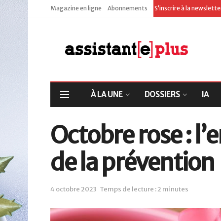
Magazine en ligne
Abonnements
S’inscrire à la newslett
À LA UNE
DOSSIERS
IA
Octobre rose : l’
de la prévention
4 octobre 2023
Temps de lecture : 2 minutes