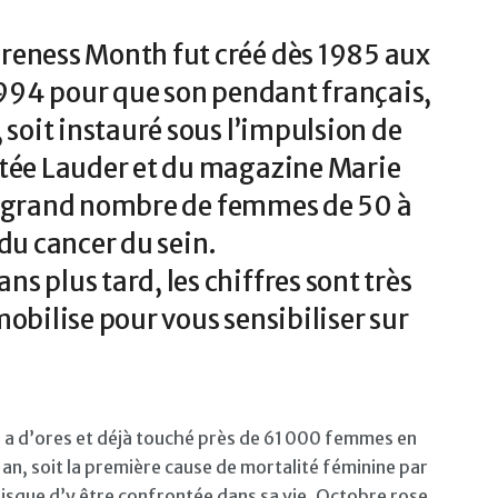
reness Month fut créé dès 1985 aux
 1994 pour que son pendant français,
 soit instauré sous l’impulsion de
stée Lauder et du magazine Marie
plus grand nombre de femmes de 50 à
 du cancer du sein.
s plus tard, les chiffres sont très
obilise pour vous sensibiliser sur
in a d’ores et déjà touché près de 61 000 femmes en
n, soit la première cause de mortalité féminine par
isque d’y être confrontée dans sa vie. Octobre rose