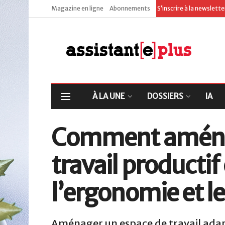
Magazine en ligne
Abonnements
S’inscrire à la newslett
À LA UNE
DOSSIERS
IA
Comment aménag
travail producti
l’ergonomie et le
Aménager un espace de travail adapt