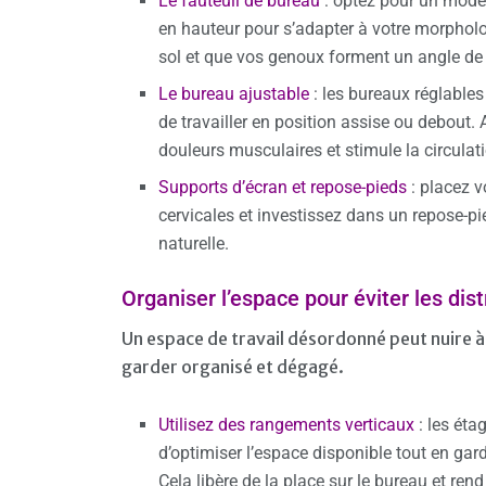
Le fauteuil de bureau
: optez pour un modèl
en hauteur pour s’adapter à votre morpholo
sol et que vos genoux forment un angle de
Le bureau ajustable
: les bureaux réglables
de travailler en position assise ou debout. 
douleurs musculaires et stimule la circulat
Supports d’écran et repose-pieds
: placez v
cervicales et investissez dans un repose-pi
naturelle.
Organiser l’espace pour éviter les dis
Un espace de travail désordonné peut nuire à 
garder organisé et dégagé.
Utilisez des rangements verticaux
: les éta
d’optimiser l’espace disponible tout en ga
Cela libère de la place sur le bureau et ren