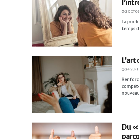
l’int
2 OCTO
La produ
temps d
L’art
24 SEPT
Renforce
compéte
nouveaux
Du « 
parc