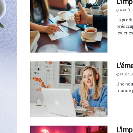
L’imp
4 AOÛT
La produ
préoccu
levier es
L’éme
13 DÉCE
Une nouv
monde pr
L’imp