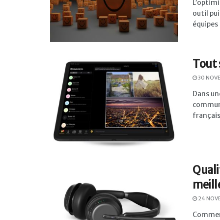
L’optimi
outil pu
équipes .
Tout 
30 NOV
Dans une
communic
français
Quali
meill
24 NOV
Comment 