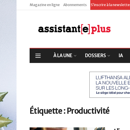
Magazine en ligne
Abonnements
S’inscrire à la newslett
À LA UNE
DOSSIERS
IA
Étiquette :
Productivité