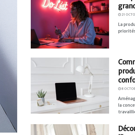
gran
21 OCTO
La produ
priorité
Comme
produ
confo
8 OCTO
Aménage
la conce
travaillie
Décou