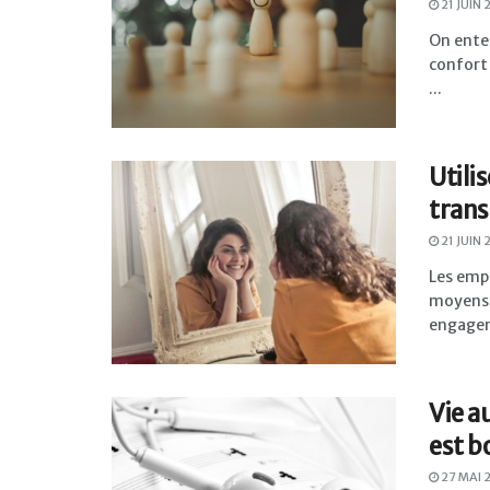
21 JUIN
On enten
confort
...
Utilis
trans
21 JUIN
Les emp
moyens d
engagem
Vie a
est b
27 MAI 