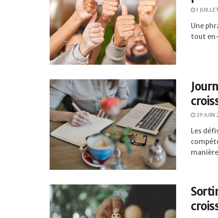
1 JUILLE
Une phra
tout en-
Journ
crois
29 JUIN
Les défi
compéten
manière 
Sortir
crois