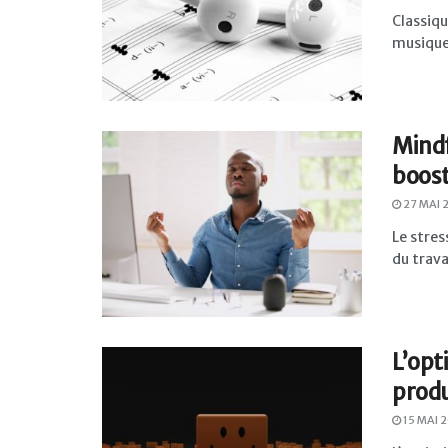
Classiqu
musique 
Mindf
boost
27 MAI 
Le stres
du trava
L’opt
produ
15 MAI 