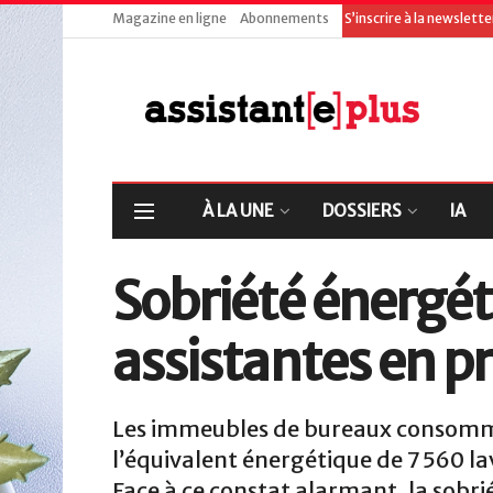
Magazine en ligne
Abonnements
S’inscrire à la newslett
À LA UNE
DOSSIERS
IA
Sobriété énergéti
assistantes en p
Les immeubles de bureaux consomm
l’équivalent énergétique de 7 560 l
Face à ce constat alarmant, la sob