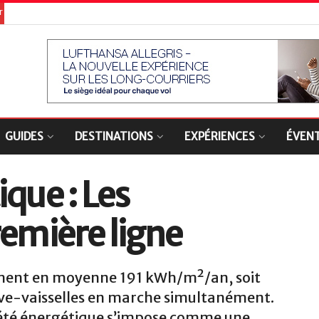
er
GUIDES
DESTINATIONS
EXPÉRIENCES
ÉVEN
que : Les
remière ligne
ent en moyenne 191 kWh/m²/an, soit
ave-vaisselles en marche simultanément.
riété énergétique s’impose comme une