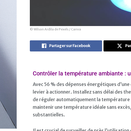
© Wilson Ardila de Pexels / Canva
Partager sur Facebook
Par
Contrôler la température ambiante : u
Avec 56 % des dépenses énergétiques d’une e
levier à actionner. Installez sans délai des 
de réguler automatiquement la température en
maintenir une température idéale sans excès,
substantielles.
Il est crucial de surveiller de près l’utilisati