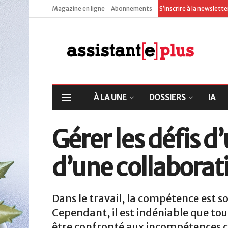
Magazine en ligne
Abonnements
S’inscrire à la newslett
À LA UNE
DOSSIERS
IA
Gérer les défis d
d’une collaborat
Dans le travail, la compétence est 
Cependant, il est indéniable que to
être confronté aux incompétences cer