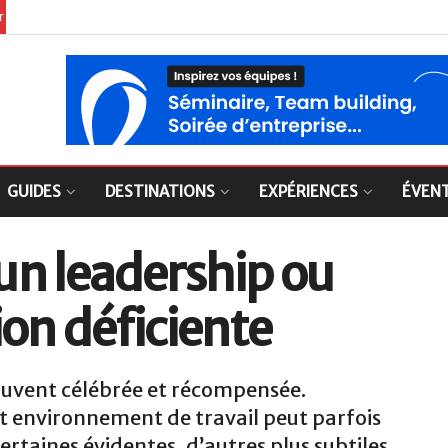
er
GUIDES
DESTINATIONS
EXPÉRIENCES
ÉVEN
’un leadership ou
ion déficiente
souvent célébrée et récompensée.
ut environnement de travail peut parfois
taines évidentes, d’autres plus subtiles,