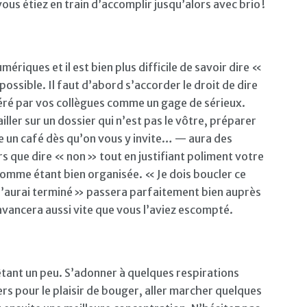
us étiez en train d’accomplir jusqu’alors avec brio !
ériques et il est bien plus difficile de savoir dire «
mpossible. Il faut d’abord s’accorder le droit de dire
déré par vos collègues comme un gage de sérieux.
ller sur un dossier qui n’est pas le vôtre, préparer
re un café dès qu’on vous y invite… — aura des
s que dire « non » tout en justifiant poliment votre
omme étant bien organisée. « Je dois boucler ce
ue j’aurai terminé » passera parfaitement bien auprès
avancera aussi vite que vous l’aviez escompté.
ant un peu. S’adonner à quelques respirations
rs pour le plaisir de bouger, aller marcher quelques