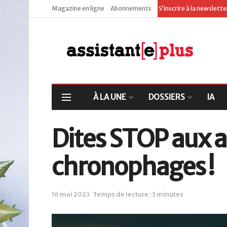
Magazine en ligne
Abonnements
S’inscrire à la newslett
À LA UNE
DOSSIERS
IA
Dites STOP aux a
chronophages !
16 mai 2023
Temps de lecture : 3 minutes