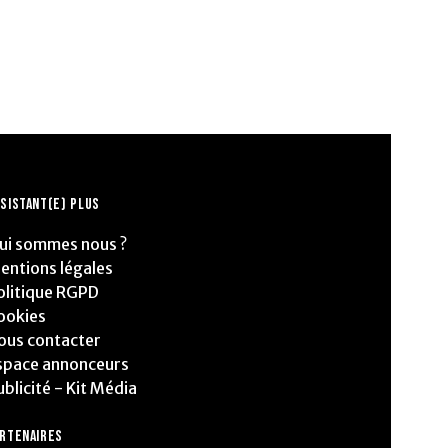
SISTANT(E) PLUS
ui sommes nous ?
entions légales
olitique RGPD
ookies
ous contacter
space annonceurs
ublicité - Kit Média
ARTENAIRES