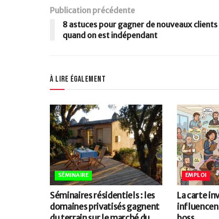
Publication précédente
8 astuces pour gagner de nouveaux clients
quand on est indépendant
À lire également
SÉMINAIRE
EMPLOI
Séminaires résidentiels : les
La carte in
domaines privatisés gagnent
influencen
du terrain sur le marché du
boss