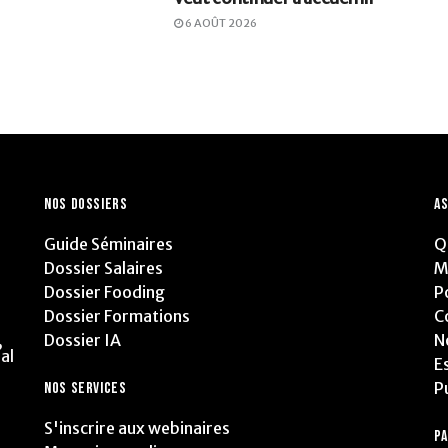
6 AOÛT 2026
NOS DOSSIERS
AS
Guide Séminaires
Q
Dossier Salaires
M
Dossier Fooding
P
Dossier Formations
C
Dossier IA
N
,
al
E
P
NOS SERVICES
S'inscrire aux webinaires
P