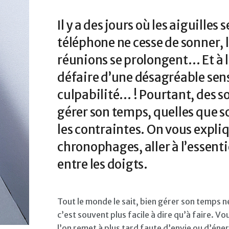
Il y a des jours où les aiguilles 
téléphone ne cesse de sonner, l
réunions se prolongent… Et à la 
défaire d’une désagréable sens
culpabilité… ! Pourtant, des s
gérer son temps, quelles que so
les contraintes. On vous expli
chronophages, aller à l’essenti
entre les doigts.
Tout le monde le sait, bien gérer son temps 
c’est souvent plus facile à dire qu’à faire. V
l’on remet à plus tard faute d’envie ou d’éne