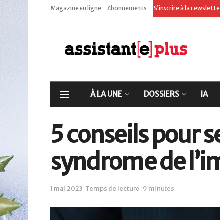
Magazine en ligne
Abonnements
S’inscrire à la newslett
À LA UNE
DOSSIERS
IA
5 conseils pour s
syndrome de l’i
1 mai 2023
Temps de lecture : 9 minutes