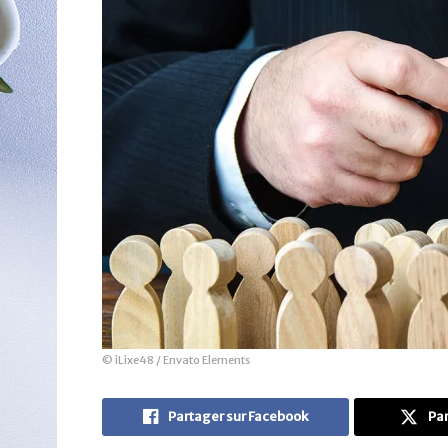
© iLixe48 / Envato Elements
Partager sur Facebook
Par