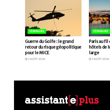
SÉMINAIRE
SÉMINAIRE
Guerre du Golfe : le grand
Paris au fil
retour du risque géopolitique
hôtels de l
pour le MICE
large
7 AOÛT 2026
7 AOÛT 2026