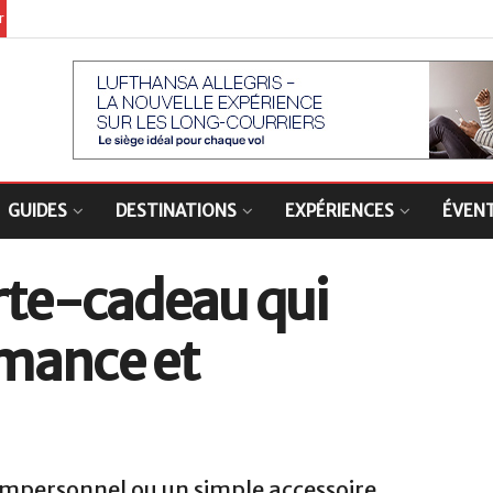
er
GUIDES
DESTINATIONS
EXPÉRIENCES
ÉVEN
rte-cadeau qui
mance et
mpersonnel ou un simple accessoire