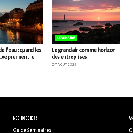
SÉMINAIRE
 de l’eau : quand les
Le grand air comme horizon
uxe prennent le
des entreprises
7 AOÛT 2026
NOS DOSSIERS
AS
Guide Séminaires
Q