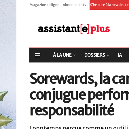
Magazine en ligne
Abonnements
S’inscrire à la newslett
À LA UNE
DOSSIERS
IA
Sorewards, la ca
conjugue perfor
responsabilité
Longtemps perçue comme un outil i