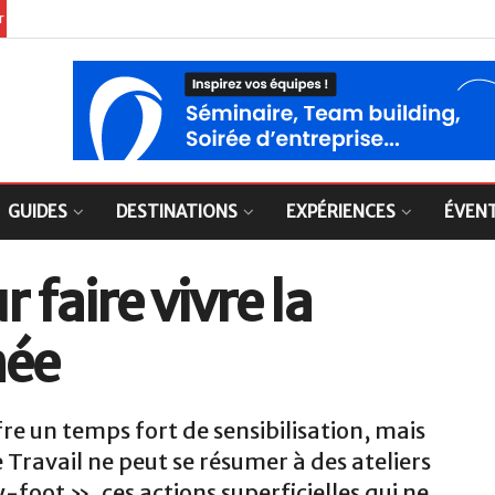
er
GUIDES
DESTINATIONS
EXPÉRIENCES
ÉVEN
 faire vivre la
née
re un temps fort de sensibilisation, mais
e Travail ne peut se résumer à des ateliers
-foot », ces actions superficielles qui ne