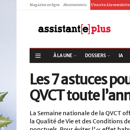
Magazine en ligne
Abonnements
S’inscrire à la newslett
À LA UNE
DOSSIERS
IA
Les 7 astuces pour
QVCT toute l’an
La Semaine nationale de la QVCT off
la Qualité de Vie et des Conditions d
ponctuels. Pour éviter l'« effet baby