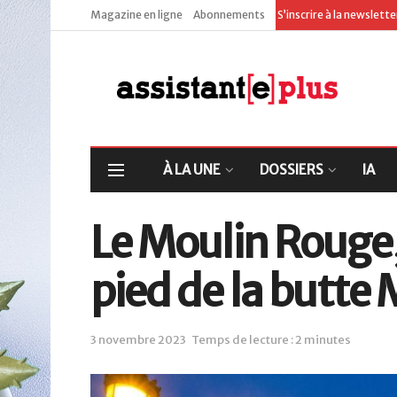
Magazine en ligne
Abonnements
S’inscrire à la newslett
À LA UNE
DOSSIERS
IA
Le Moulin Rouge,
pied de la butt
3 novembre 2023
Temps de lecture : 2 minutes