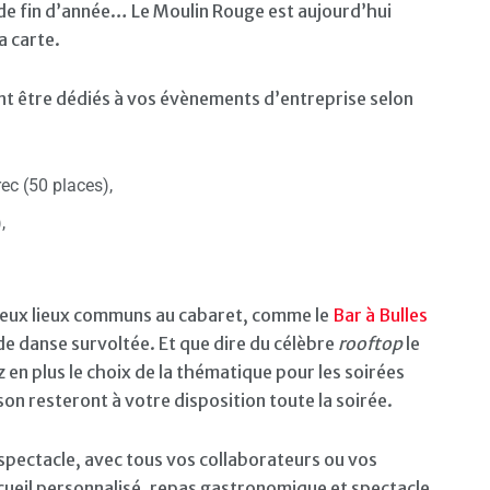
 de fin d’année… Le Moulin Rouge est aujourd’hui
a carte.
t être dédiés à vos évènements d’entreprise selon
ec (50 places),
,
e deux lieux communs au cabaret, comme le
Bar à Bulles
de danse survoltée. Et que dire du célèbre
rooftop
le
z en plus le choix de la thématique pour les soirées
son resteront à votre disposition toute la soirée.
-spectacle, avec tous vos collaborateurs ou vos
ueil personnalisé, repas gastronomique et spectacle