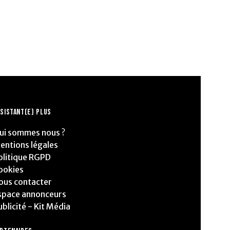
SISTANT(E) PLUS
ui sommes nous ?
entions légales
olitique RGPD
ookies
ous contacter
space annonceurs
ublicité - Kit Média