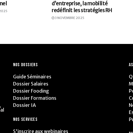
nel
d’entreprise, la mobilité
redéfinit les stratégies RH
2025
3 NOVEMBRE 2025
NOS DOSSIERS
AS
Guide Séminaires
Q
Dossier Salaires
M
Dossier Fooding
P
Dossier Formations
C
Dossier IA
N
,
al
E
P
NOS SERVICES
S'inscrire aux webinaires