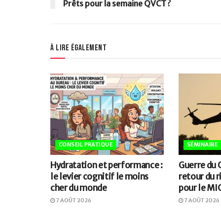
Prêts pour la semaine QVCT ?
À lire également
CONSEIL PRATIQUE
SÉMINAIRE
Hydratation et performance :
Guerre du G
le levier cognitif le moins
retour du 
cher du monde
pour le MI
7 AOÛT 2026
7 AOÛT 2026