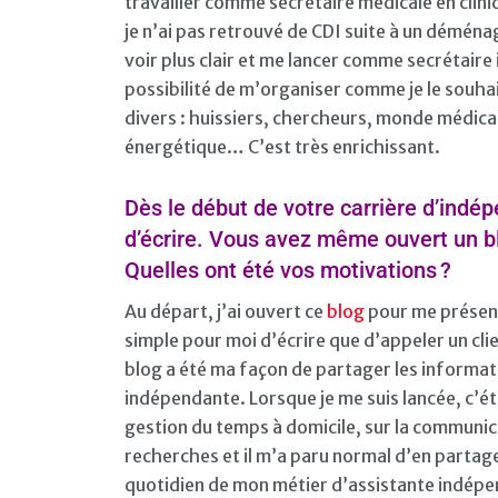
travailler comme secrétaire médicale en clini
je n’ai pas retrouvé de CDI suite à un déména
voir plus clair et me lancer comme secrétaire
possibilité de m’organiser comme je le souhait
divers : huissiers, chercheurs, monde médical
énergétique… C’est très enrichissant.
Dès le début de votre carrière d’indé
d’écrire. Vous avez même ouvert un blo
Quelles ont été vos motivations ?
Au départ, j’ai ouvert ce
blog
pour me présente
simple pour moi d’écrire que d’appeler un clie
blog a été ma façon de partager les informatio
indépendante. Lorsque je me suis lancée, c’ét
gestion du temps à domicile, sur la communica
recherches et il m’a paru normal d’en partage
quotidien de mon métier d’assistante indépe