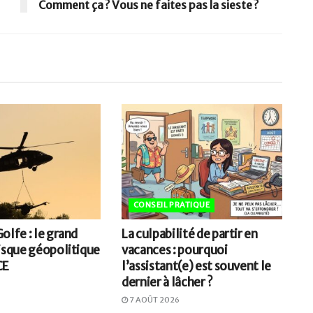
Comment ça ? Vous ne faites pas la sieste ?
CONSEIL PRATIQUE
olfe : le grand
La culpabilité de partir en
risque géopolitique
vacances : pourquoi
CE
l’assistant(e) est souvent le
dernier à lâcher ?
7 AOÛT 2026