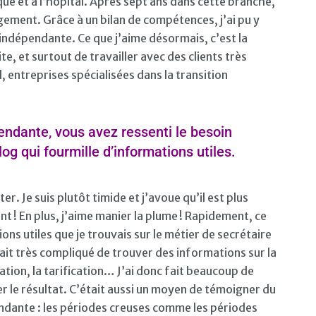
que et à l’hôpital. Après sept ans dans cette branche,
gement. Grâce à un bilan de compétences, j’ai pu y
 indépendante. Ce que j’aime désormais, c’est la
e, et surtout de travailler avec des clients très
, entreprises spécialisées dans la transition
pendante, vous avez ressenti le besoin
g qui fourmille d’informations utiles.
r. Je suis plutôt timide et j’avoue qu’il est plus
nt ! En plus, j’aime manier la plume ! Rapidement, ce
ns utiles que je trouvais sur le métier de secrétaire
ait très compliqué de trouver des informations sur la
tion, la tarification… J’ai donc fait beaucoup de
r le résultat. C’était aussi un moyen de témoigner du
ndante : les périodes creuses comme les périodes