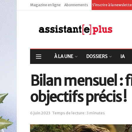
Magazine en ligne
Abonnements
S’inscrire à la newslett
À LA UNE
DOSSIERS
IA
Bilan mensuel : 
objectifs précis !
6 juin 2023
Temps de lecture : 3 minutes