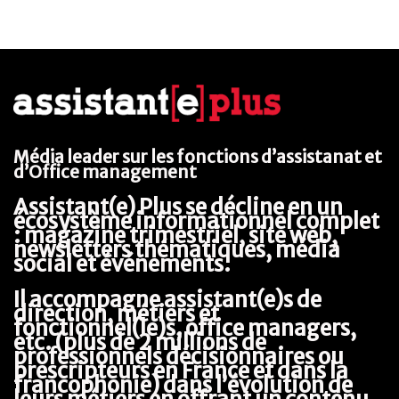
Média leader sur les fonctions d’assistanat et 
d’Office management
Assistant(e) Plus se décline en un 
écosystème informationnel complet 
: magazine trimestriel, site web, 
newsletters thématiques, média 
social et événements.
Il accompagne assistant(e)s de 
direction, métiers et 
fonctionnel(le)s, office managers, 
etc. (plus de 2 millions de 
professionnels décisionnaires ou 
prescripteurs en France et dans la 
francophonie) dans l’évolution de 