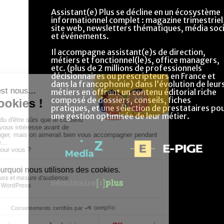
Assistant(e) Plus se décline en un écosystème
informationnel complet : magazine trimestriel
site web, newsletters thématiques, média soci
et événements.
Il accompagne assistant(e)s de direction,
métiers et fonctionnel(le)s, office managers,
etc. (plus de 2 millions de professionnels
décisionnaires ou prescripteurs en France et
dans la francophonie) dans l’évolution de leur
métiers en offrant un contenu éditorial riche
composé de dossiers, conseils, fiches
pratiques, et une sélection de prestataires po
une gestion optimisée de leur métier.