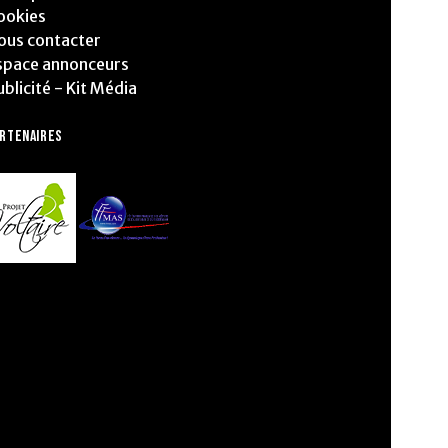
ookies
ous contacter
space annonceurs
ublicité - Kit Média
ARTENAIRES