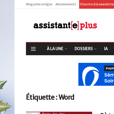
Magazine en ligne
Abonnements
S’inscrire à la newslett
À LA UNE
DOSSIERS
IA
Étiquette :
Word