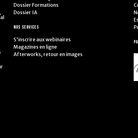
Dossier Formations
C
Dossier IA
N
,
al
E
P
NOS SERVICES
S'inscrire aux webinaires
P
Magazines en ligne
s
Afterworks, retour en images
ur