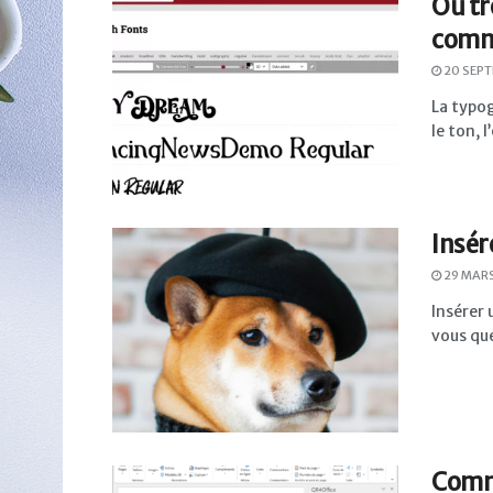
Où tr
comme
20 SEPT
La typog
le ton, 
Insér
29 MARS
Insérer 
vous que
Comme