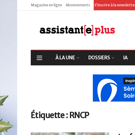
Magazine en ligne
Abonnements
S’inscrire à la newslett
À LA UNE
DOSSIERS
IA
Étiquette :
RNCP