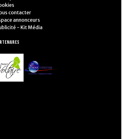
ookies
ous contacter
space annonceurs
ublicité - Kit Média
ARTENAIRES