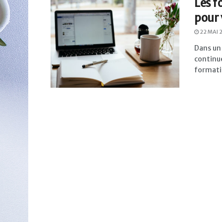
Les f
pour 
22 MAI 
Dans un
continue
formatio