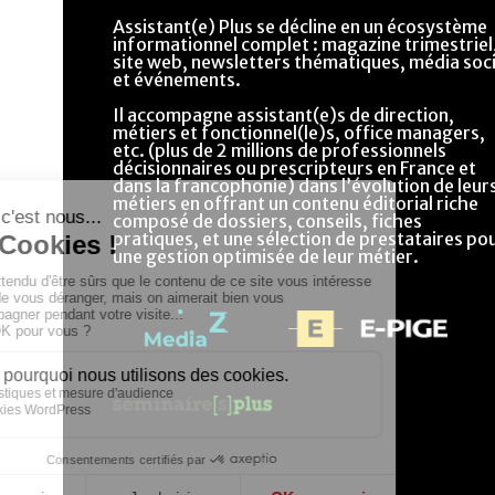
Assistant(e) Plus se décline en un écosystème
informationnel complet : magazine trimestriel
site web, newsletters thématiques, média soci
et événements.
Il accompagne assistant(e)s de direction,
métiers et fonctionnel(le)s, office managers,
etc. (plus de 2 millions de professionnels
décisionnaires ou prescripteurs en France et
dans la francophonie) dans l’évolution de leur
métiers en offrant un contenu éditorial riche
composé de dossiers, conseils, fiches
pratiques, et une sélection de prestataires po
une gestion optimisée de leur métier.