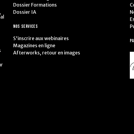
Dossier Formations
C
Dossier IA
N
,
al
E
P
NOS SERVICES
S'inscrire aux webinaires
P
Magazines en ligne
s
Afterworks, retour en images
ur