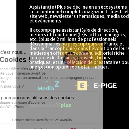
Assistant(e) Plus se décline en un écosystème
informationnel complet : magazine trimestriel
site web, newsletters thématiques, média soci
et événements.
Il accompagne assistant(e)s de direction,
métiers et fonctionnel(le)s, office managers,
etc. (plus de 2 millions de professionnels
décisionnaires ou prescripteurs en France et
dans la francophonie) dans l’évolution de leur
métiers en offrant un contenu éditorial riche
composé de dossiers, conseils, fiches
pratiques, et une sélection de prestataires po
une gestion optimisée de leur métier.