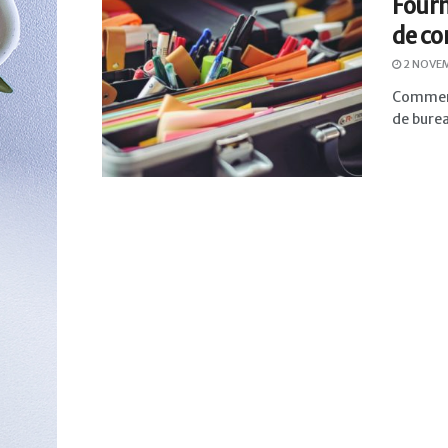
Fourn
de c
2 NOVE
Comment 
de bureau