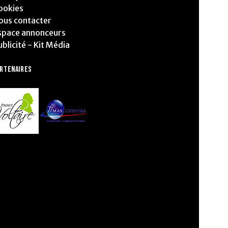
ookies
ous contacter
space annonceurs
ublicité - Kit Média
ARTENAIRES