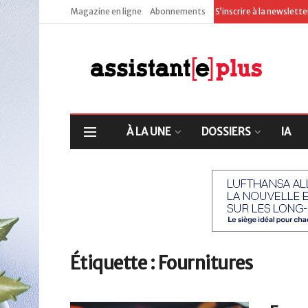
Magazine en ligne
Abonnements
S’inscrire à la newslett
À LA UNE
DOSSIERS
IA
Étiquette :
Fournitures