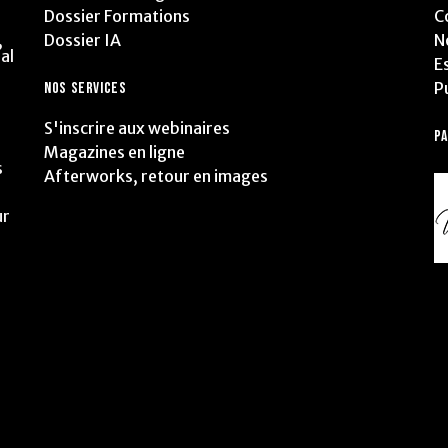
Dossier Formations
C
Dossier IA
N
,
al
E
P
NOS SERVICES
S'inscrire aux webinaires
P
Magazines en ligne
s
Afterworks, retour en images
ur