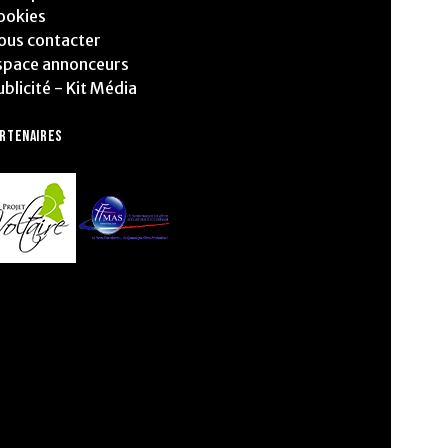
ookies
ous contacter
space annonceurs
ublicité - Kit Média
ARTENAIRES