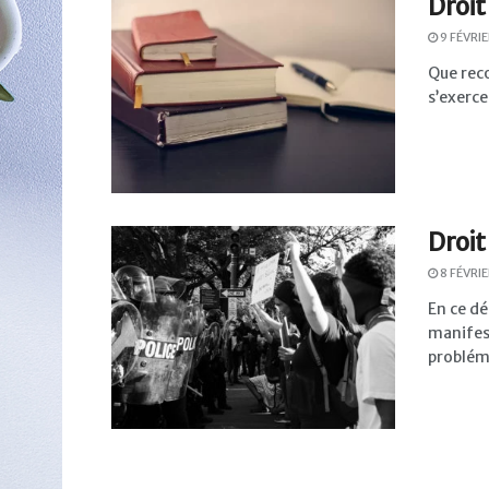
Droit
9 FÉVRI
Que reco
s’exercer
Droit
8 FÉVRI
En ce d
manifes
probléma