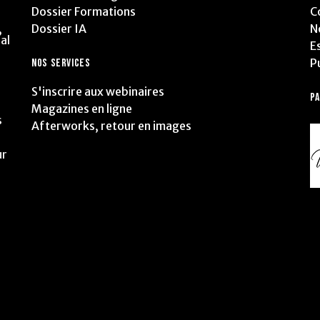
Dossier Formations
C
Dossier IA
N
,
al
E
P
NOS SERVICES
S'inscrire aux webinaires
P
Magazines en ligne
s
Afterworks, retour en images
ur