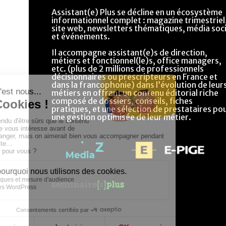
Assistant(e) Plus se décline en un écosystème
informationnel complet : magazine trimestriel
site web, newsletters thématiques, média soci
et événements.
Il accompagne assistant(e)s de direction,
métiers et fonctionnel(le)s, office managers,
etc. (plus de 2 millions de professionnels
décisionnaires ou prescripteurs en France et
dans la francophonie) dans l’évolution de leur
métiers en offrant un contenu éditorial riche
composé de dossiers, conseils, fiches
pratiques, et une sélection de prestataires po
une gestion optimisée de leur métier.