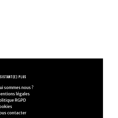
SISTANT(E) PLUS
ui sommes nous ?
entions légales
olitique RGPD
ookies
ous contacter