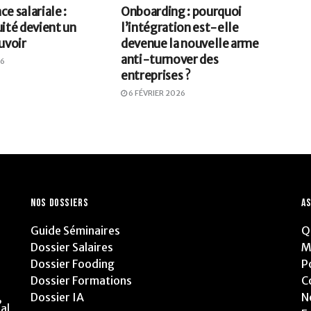
e salariale :
Onboarding : pourquoi
uité devient un
l’intégration est-elle
uvoir
devenue la nouvelle arme
anti-turnover des
26
entreprises ?
6 FÉVRIER 2026
NOS DOSSIERS
AS
Guide Séminaires
Q
Dossier Salaires
M
Dossier Fooding
P
Dossier Formations
C
Dossier IA
N
,
al