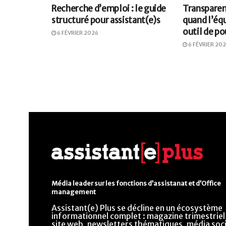
Recherche d’emploi : le guide
Transparenc
structuré pour assistant(e)s
quand l’éq
outil de po
6 FÉVRIER 2026
6 FÉVRIER 20
Média leader sur les fonctions d’assistanat et d’Office
management
Assistant(e) Plus se décline en un écosystème
informationnel complet : magazine trimestriel
site web, newsletters thématiques, média soci