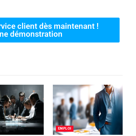
rvice client dès maintenant !
ne démonstration
EMPLOI