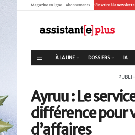
Magazine en ligne
Abonnements
S’inscrire à la newslett
À LA UNE
DOSSIERS
IA
PUBLI
Ayruu : Le service 
différence pour 
d’affaires