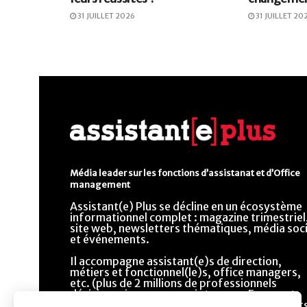
31 JUILLET 2026
31 JUILLET 20
Média leader sur les fonctions d’assistanat et d’Office
management
Assistant(e) Plus se décline en un écosystème
informationnel complet : magazine trimestriel
site web, newsletters thématiques, média soci
et événements.
Il accompagne assistant(e)s de direction,
métiers et fonctionnel(le)s, office managers,
etc. (plus de 2 millions de professionnels
décisionnaires ou prescripteurs en France et
dans la francophonie) dans l’évolution de leur