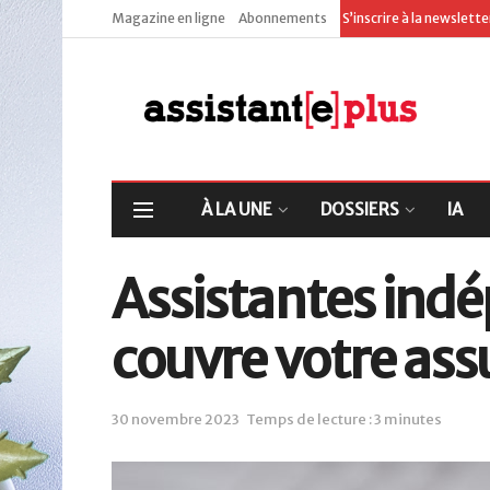
Magazine en ligne
Abonnements
S’inscrire à la newslett
À LA UNE
DOSSIERS
IA
Assistantes indé
couvre votre ass
30 novembre 2023
Temps de lecture : 3 minutes