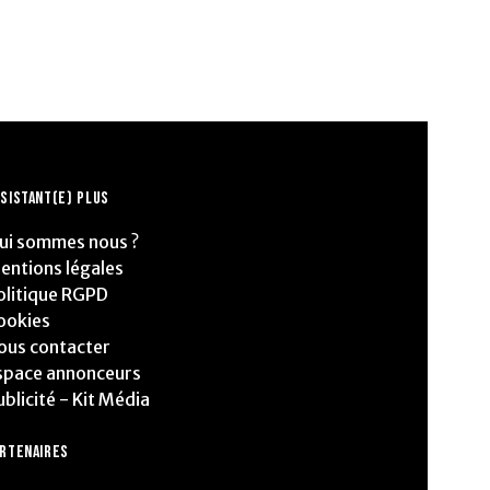
SISTANT(E) PLUS
ui sommes nous ?
entions légales
olitique RGPD
ookies
ous contacter
space annonceurs
ublicité - Kit Média
ARTENAIRES