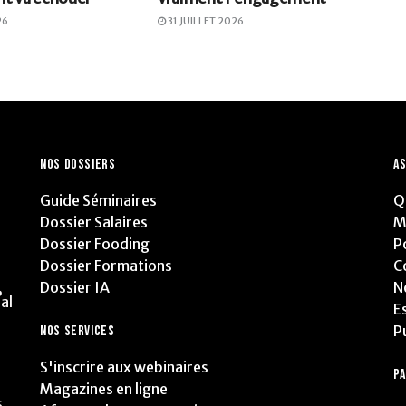
26
31 JUILLET 2026
NOS DOSSIERS
AS
Guide Séminaires
Q
Dossier Salaires
M
Dossier Fooding
P
Dossier Formations
C
Dossier IA
N
,
al
E
P
NOS SERVICES
S'inscrire aux webinaires
P
Magazines en ligne
s