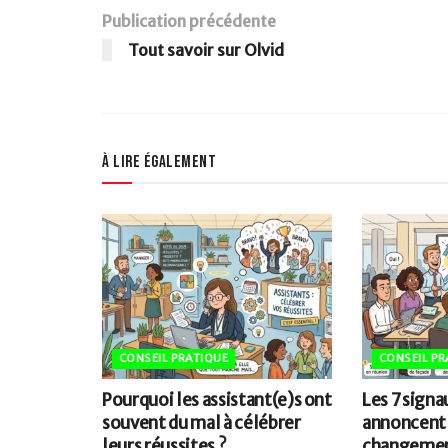
Publication précédente
Tout savoir sur Olvid
À lire également
CONSEIL PRATIQUE
CONSEIL PR
Pourquoi les assistant(e)s ont
Les 7 signa
souvent du mal à célébrer
annoncent
leurs réussites ?
changemen