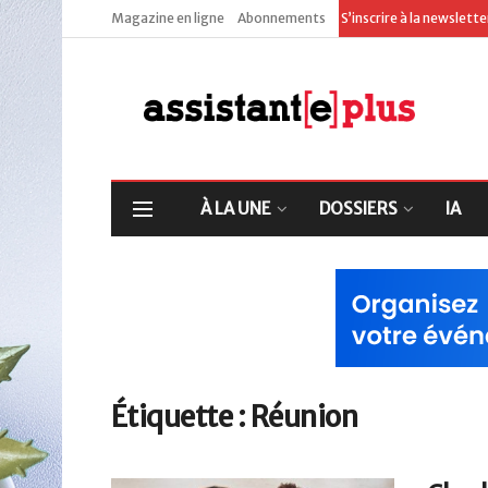
Magazine en ligne
Abonnements
S’inscrire à la newslett
À LA UNE
DOSSIERS
IA
Étiquette :
Réunion