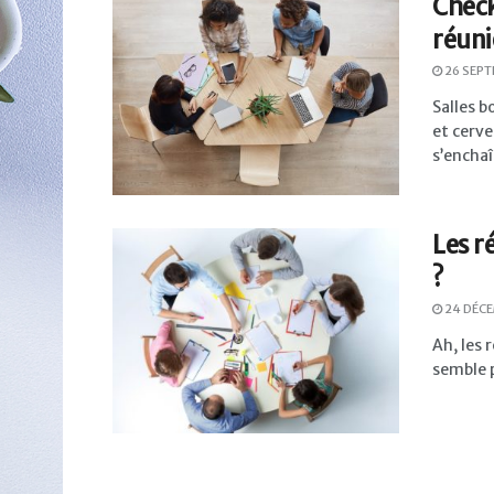
Check
réuni
26 SEPT
Salles b
et cerve
s’enchaî
Les r
?
24 DÉC
Ah, les 
semble p