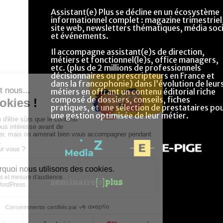
Assistant(e) Plus se décline en un écosystème
informationnel complet : magazine trimestriel
site web, newsletters thématiques, média soci
et événements.
Il accompagne assistant(e)s de direction,
métiers et fonctionnel(le)s, office managers,
etc. (plus de 2 millions de professionnels
décisionnaires ou prescripteurs en France et
dans la francophonie) dans l’évolution de leur
métiers en offrant un contenu éditorial riche
composé de dossiers, conseils, fiches
pratiques, et une sélection de prestataires po
une gestion optimisée de leur métier.