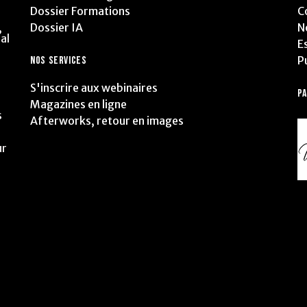
Dossier Formations
C
Dossier IA
N
,
al
E
P
NOS SERVICES
S'inscrire aux webinaires
P
Magazines en ligne
s
Afterworks, retour en images
ur