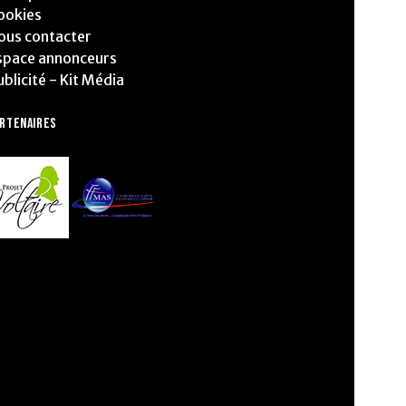
ookies
ous contacter
space annonceurs
ublicité - Kit Média
ARTENAIRES