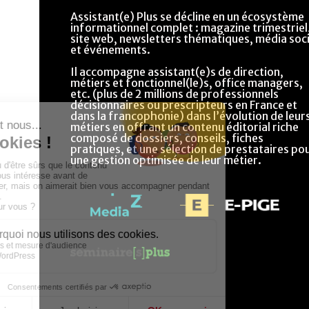
Assistant(e) Plus se décline en un écosystème
informationnel complet : magazine trimestriel
site web, newsletters thématiques, média soci
et événements.
Il accompagne assistant(e)s de direction,
métiers et fonctionnel(le)s, office managers,
etc. (plus de 2 millions de professionnels
décisionnaires ou prescripteurs en France et
dans la francophonie) dans l’évolution de leur
métiers en offrant un contenu éditorial riche
composé de dossiers, conseils, fiches
pratiques, et une sélection de prestataires po
une gestion optimisée de leur métier.