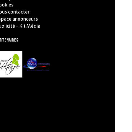
ookies
ous contacter
space annonceurs
ublicité - Kit Média
ARTENAIRES