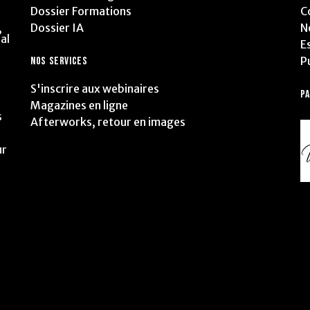
Dossier Formations
C
Dossier IA
N
,
al
E
P
NOS SERVICES
S'inscrire aux webinaires
P
Magazines en ligne
s
Afterworks, retour en images
ur