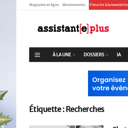
Magazine en ligne
Abonnements
S’inscrire à la newslett
À LA UNE
DOSSIERS
IA
Étiquette :
Recherches