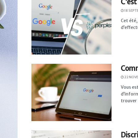
C’est
18 SEPT
Cet été,
d’effect
Comme
22 NOV
Vous est
d’infor
trouver 
Discr