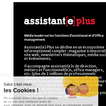
Média leader sur les fonctions d’assistanat et d’Office
management
Assistant(e) Plus se décline en un écosystème
informationnel complet : magazine trimestriel
site web, newsletters thématiques, média soci
et événements.
Il accompagne assistant(e)s de direction,
métiers et fonctionnel(le)s, office managers,
etc. (plus de 2 millions de professionnels
décisionnaires ou prescripteurs en France et
dans la francophonie) dans l’évolution de leur
métiers en offrant un contenu éditorial riche
composé de dossiers, conseils, fiches
pratiques, et une sélection de prestataires po
une gestion optimisée de leur métier.