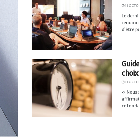
11 OCTO
Le dern
renommé
d’être pu
Guide
choix
11 OCTO
« Nous s
affirmat
cofondat