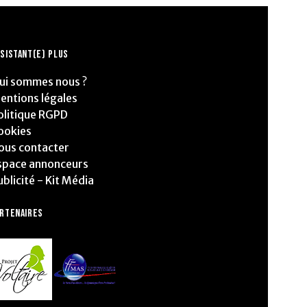
SISTANT(E) PLUS
ui sommes nous ?
entions légales
olitique RGPD
ookies
ous contacter
space annonceurs
ublicité - Kit Média
ARTENAIRES