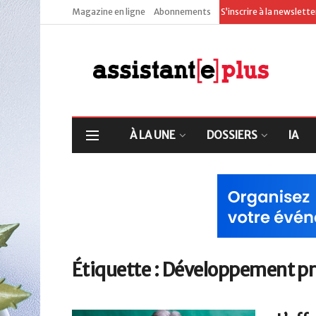
Magazine en ligne
Abonnements
S’inscrire à la newslett
À LA UNE
DOSSIERS
IA
Étiquette :
Développement pr