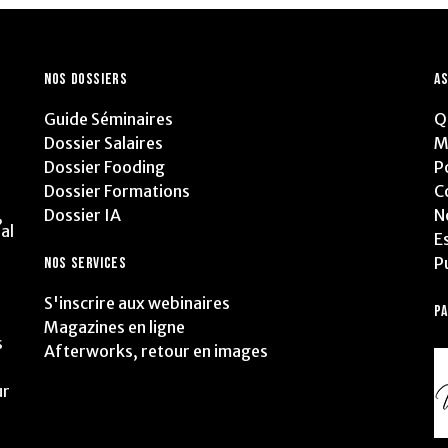
NOS DOSSIERS
AS
Guide Séminaires
Q
Dossier Salaires
M
Dossier Fooding
P
Dossier Formations
C
Dossier IA
N
,
al
E
P
NOS SERVICES
S'inscrire aux webinaires
P
Magazines en ligne
s
Afterworks, retour en images
ur