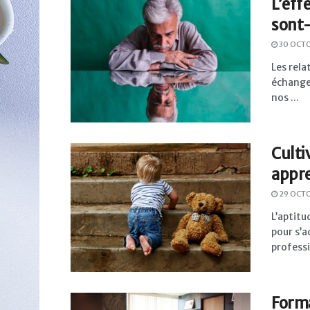
L’eff
sont-
30 OCT
Les rela
échanges
nos ...
Culti
appre
29 OCT
L’aptitu
pour s’a
professi
Forma