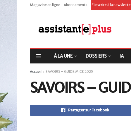
Magazine en ligne
Abonnements
S’inscrire à la newslett
À LA UNE
DOSSIERS
IA
Accueil
SAVOIRS – GUIDE MICE 2025
SAVOIRS – GUID
Partager sur Facebook