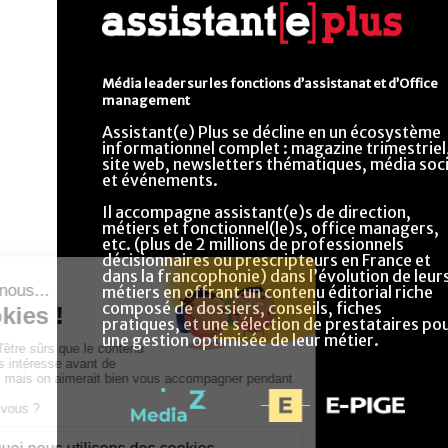
Média leader sur les fonctions d’assistanat et d’Office
management
Assistant(e) Plus se décline en un écosystème
informationnel complet : magazine trimestriel
site web, newsletters thématiques, média soci
et événements.
Il accompagne assistant(e)s de direction,
métiers et fonctionnel(le)s, office managers,
etc. (plus de 2 millions de professionnels
décisionnaires ou prescripteurs en France et
dans la francophonie) dans l’évolution de leur
métiers en offrant un contenu éditorial riche
composé de dossiers, conseils, fiches
pratiques, et une sélection de prestataires po
une gestion optimisée de leur métier.