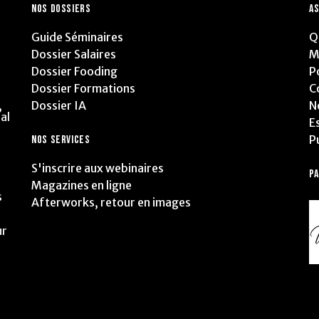
NOS DOSSIERS
AS
Guide Séminaires
Q
Dossier Salaires
M
Dossier Fooding
P
Dossier Formations
C
Dossier IA
N
,
al
E
P
NOS SERVICES
S'inscrire aux webinaires
P
Magazines en ligne
s
Afterworks, retour en images
ur