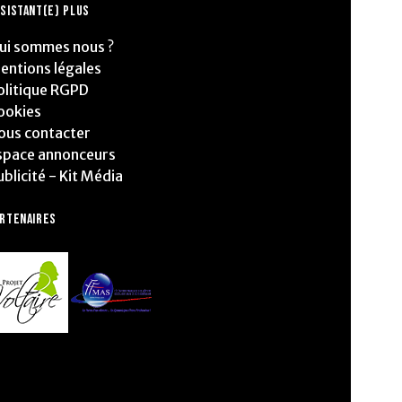
SISTANT(E) PLUS
ui sommes nous ?
entions légales
olitique RGPD
ookies
ous contacter
space annonceurs
ublicité - Kit Média
ARTENAIRES