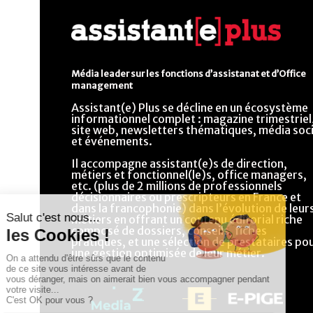
Média leader sur les fonctions d’assistanat et d’Office
management
Assistant(e) Plus se décline en un écosystème
informationnel complet : magazine trimestriel
site web, newsletters thématiques, média soci
et événements.
Il accompagne assistant(e)s de direction,
métiers et fonctionnel(le)s, office managers,
etc. (plus de 2 millions de professionnels
décisionnaires ou prescripteurs en France et
dans la francophonie) dans l’évolution de leur
métiers en offrant un contenu éditorial riche
composé de dossiers, conseils, fiches
pratiques, et une sélection de prestataires po
une gestion optimisée de leur métier.