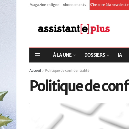
Magazine en ligne
Abonnements
S’inscrire à la newslett
À LA UNE
DOSSIERS
IA
Accueil
Politique de confidentialité
Politique de conf