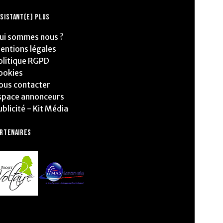
SISTANT(E) PLUS
ui sommes nous ?
entions légales
olitique RGPD
ookies
ous contacter
space annonceurs
ublicité - Kit Média
ARTENAIRES