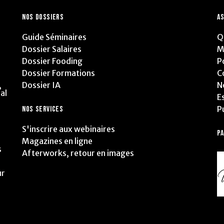
NOS DOSSIERS
AS
Guide Séminaires
Q
Dossier Salaires
M
Dossier Fooding
P
Dossier Formations
C
Dossier IA
N
,
al
E
P
NOS SERVICES
S'inscrire aux webinaires
P
Magazines en ligne
s
Afterworks, retour en images
ur